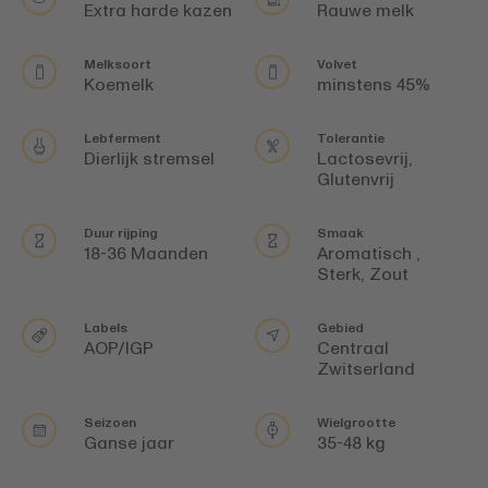
Extra harde kazen
Rauwe melk
Melksoort
Volvet
Koemelk
minstens 45%
Lebferment
Tolerantie
Dierlijk stremsel
Lactosevrij,
Glutenvrij
Duur rijping
Smaak
18-36 Maanden
Aromatisch ,
Sterk, Zout
Labels
Gebied
AOP/IGP
Centraal
Zwitserland
Seizoen
Wielgrootte
Ganse jaar
35-48 kg