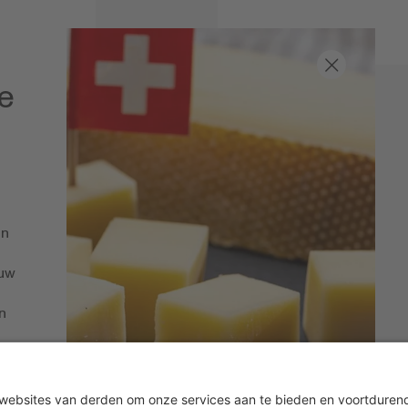
e
jn
ouw
n
Nieu