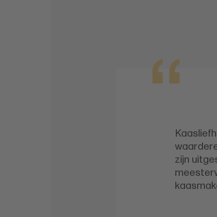
Kaasliefh
waardere
zijn uitg
meesterw
kaasmake