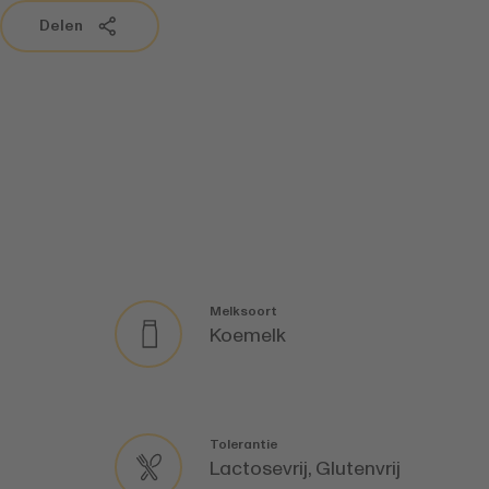
Delen
Melksoort
Koemelk
Tolerantie
Lactosevrij, Glutenvrij