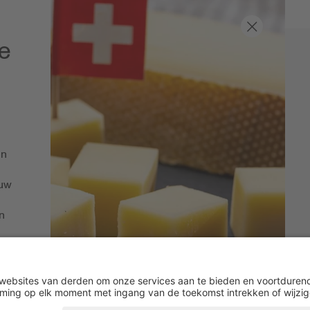
e
jn
ouw
n
Nieu
ontd