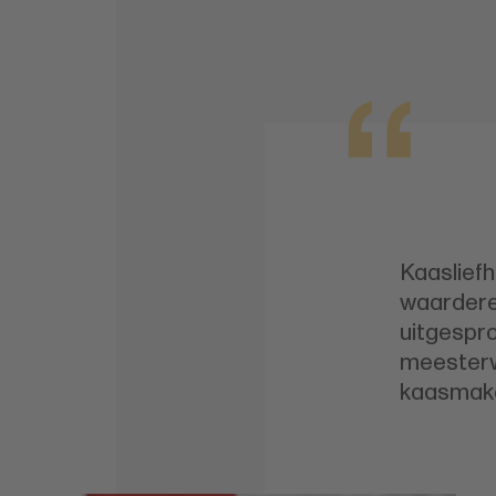
Kaasliefh
waardere
uitgespr
meesterw
kaasmake