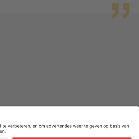
wigheden
ekken